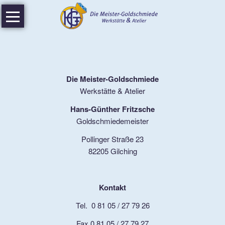
Navigation
Home
überspringen
Aktuelles
Werkstatt
Die Meister-Goldschmiede
Werkstätte & Atelier
Atelier
Hans-Günther Fritzsche
Trauring-
Goldschmiedemeister
Spezial
Pollinger Straße 23
Video
82205 Gilching
Über
mich
Kontakt
Meisterstück
Tel. 0 81 05 / 27 79 26
Fax 0 81 05 / 27 79 27
Auszeichnungen